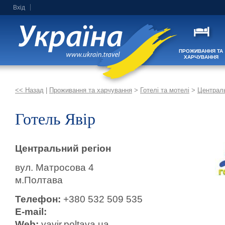
Вхід
ПРОЖИВАННЯ ТА
ХАРЧУВАННЯ
<< Назад
|
Проживання та харчування
>
Готелі та мотелі
>
Централь
Готель Явір
Центральний регіон
вул. Матросова 4
м.Полтава
Телефон:
+380 532 509 535
E-mail:
Web:
yavir.poltava.ua