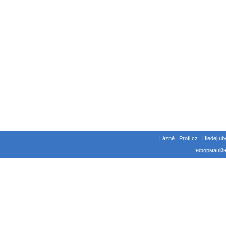
Lázně | Profi.cz | Hledej ub
Інформаційн