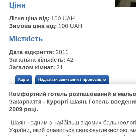
Ціни
Літня ціна від:
100 UAH
Зимова ціна від:
100 UAH
Місткість
Дата відкриття:
2011
Загальна кількість:
42
Загалом кімнат:
21
Карта
Надіслати запитання / пропозицію
Комфортний готель розташований в мальо
Закарпаття - Курорті Шаян. Готель введени
2009 році.
Шаян - одним з найбільш відомих бальнеологі
України, який славиться своєювуглекислою, 