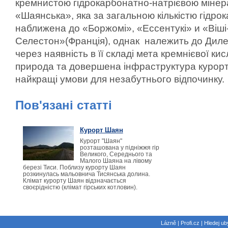
кремнистою гідрокарбонатно-натрієвою міне
«Шаянська», яка за загальною кількістю гідро
наближена до «Боржомі», «Ессентукі» и «Віші
Селестон»(Франція), однак належить до Диле
через наявність в її складі мета кремнієвої к
природа та довершена інфраструктура курор
найкращі умови для незабутнього відпочинку.
Пов'язані статті
Курорт Шаян
Курорт "Шаян"
розташована у підніжжя гір
Великого, Середнього та
Малого Шаяна на лівому
березі Тиси. Поблизу курорту Шаян
розкинулась мальовнича Тисянська долина.
Клімат курорту Шаян відзначається
своєрідністю (клімат гірських котловин).
Lázně | Profi.cz | Hledej ub