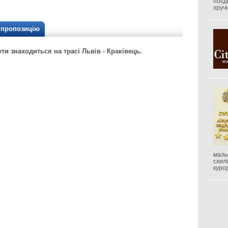
поєд
зруч
/ пропозицію
и знаходиться на трасі Львів - Краківець.
маль
схил
куро