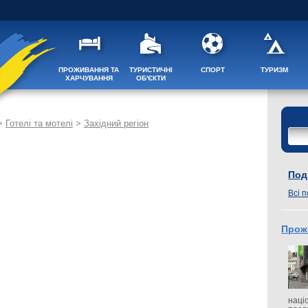
ПРОЖИВАННЯ ТА
ТУРИСТИЧНІ
СПОРТ
ТУРИЗМ
ХАРЧУВАННЯ
ОБ'ЄКТИ
>
Готелі та мотелі
>
Західний регіон
Поді
Всі п
Прож
наці