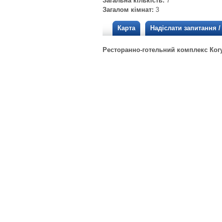
Загальна кількість:
7
Загалом кімнат:
3
Карта
Надіслати запитання 
Ресторанно-готельний комплекс Когут