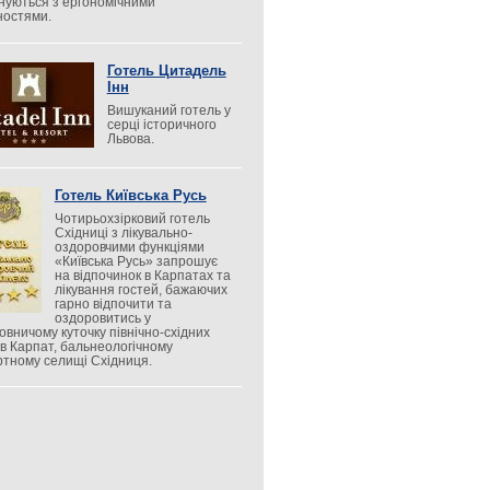
нуються з ергономічними
ностями.
Готель Цитадель
Інн
Вишуканий готель у
серці історичного
Львова.
Готель Київська Русь
Чотирьохзірковий готель
Східниці з лікувально-
оздоровчими функціями
«Київська Русь» запрошує
на відпочинок в Карпатах та
лікування гостей, бажаючих
гарно відпочити та
оздоровитись у
овничому куточку північно-східних
ів Карпат, бальнеологічному
ртному селищі Східниця.