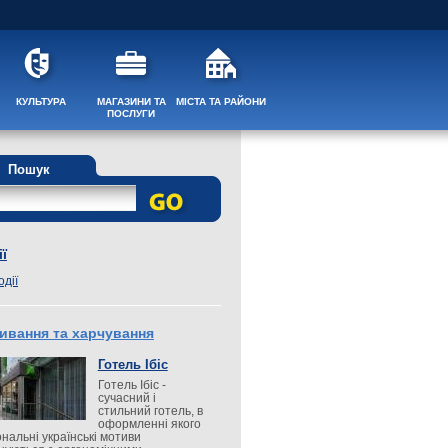
КУЛЬТУРА
МАГАЗИНИ ТА
МІСТА ТА РАЙОНИ
ПОСЛУГИ
Пошук
ї
одії
ивання та харчування
Готель Ібіс
Готель Ібіс -
сучасний і
стильний готель, в
оформленні якого
ональні українські мотиви