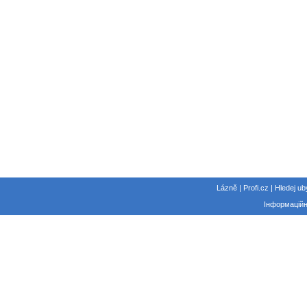
Lázně | Profi.cz | Hledej ub
Інформаційн