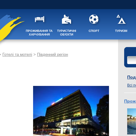
ПРОЖИВАННЯ ТА
ТУРИСТИЧНІ
СПОРТ
ТУРИЗМ
ХАРЧУВАННЯ
ОБ'ЄКТИ
>
Готелі та мотелі
>
Південний регіон
Поді
Всі п
Прож