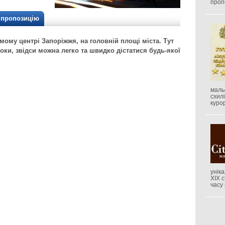
проп
/ пропозицію
мому центрі Запоріжжя, на головній площі міста. Тут
оки, звідси можна легко та швидко дістатися будь-якої
маль
схил
куро
унік
XIX 
часу