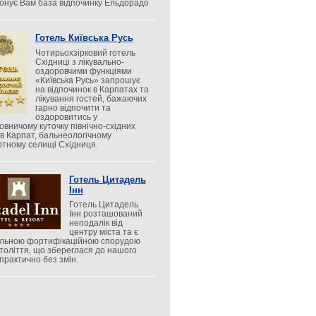
онує Вам база відпочинку Ельдорадо
Готель Київська Русь
Чотирьохзірковий готель
Східниці з лікувально-
оздоровчими функціями
«Київська Русь» запрошує
на відпочинок в Карпатах та
лікування гостей, бажаючих
гарно відпочити та
оздоровитись у
овничому куточку північно-східних
ів Карпат, бальнеологічному
ртному селищі Східниця.
Готель Цитадель
Інн
Готель Цитадель
Інн розташований
неподалік від
центру міста та є
альною фортифікаційною спорудою
століття, що збереглася до нашого
 практично без змін.