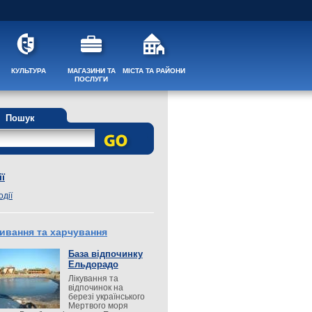
КУЛЬТУРА
МАГАЗИНИ ТА
МІСТА ТА РАЙОНИ
ПОСЛУГИ
Пошук
ї
одії
ивання та харчування
База відпочинку
Ельдорадо
Лікування та
відпочинок на
березі українського
Мертвого моря