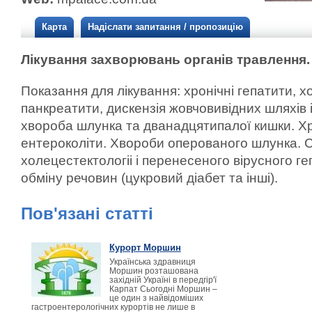
Карта
Надіслати запитання / пропозицію
Лікування захворювань органів травлення.
Показання для лікування: хронічні гепатити, х
панкреатити, дискензія жовчовивідних шляхів 
хвороба шлунка та дванадцятипалої кишки. Хро
ентероколіти. Хвороби оперованого шлунка. 
холецестектологіі і перенесеного вірусного г
обміну речовин (цукровий діабет та інші).
Пов'язані статті
Курорт Моршин
Українська здравниця
Моршин розташована
західній Україні в передгір'ї
Карпат Сьогодні Моршин –
це один з найвідоміших
гастроентерологічних курортів не лише в