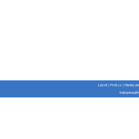
Lázně | Profi.cz | Hledej ub
Інформаційн