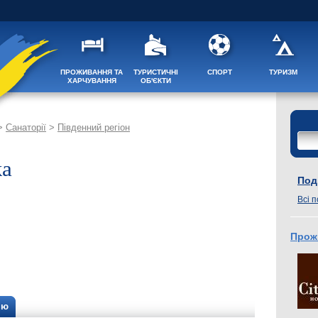
ПРОЖИВАННЯ ТА
ТУРИСТИЧНІ
СПОРТ
ТУРИЗМ
ХАРЧУВАННЯ
ОБ'ЄКТИ
>
Санаторії
>
Південний регіон
ка
Поді
Всі п
Прож
ію