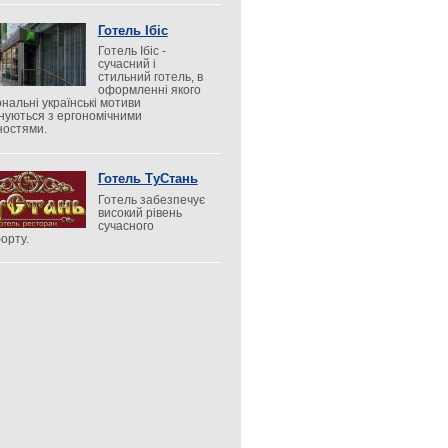
Готель Ібіс
Готель Ібіс -
сучасний і
стильний готель, в
оформленні якого
ональні українські мотиви
нуються з ергономічними
ностями.
Готель ТуСтань
Готель забезпечує
високий рівень
сучасного
орту.