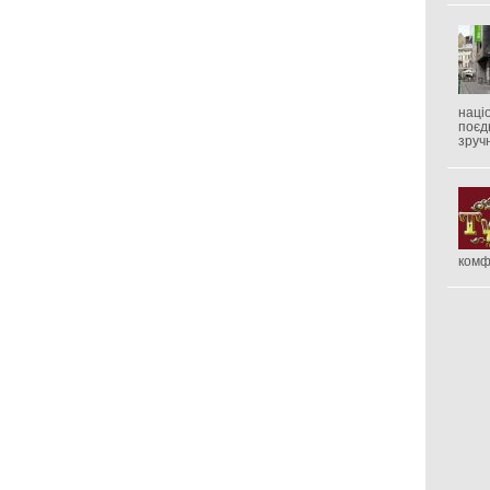
наці
поєд
зруч
комф