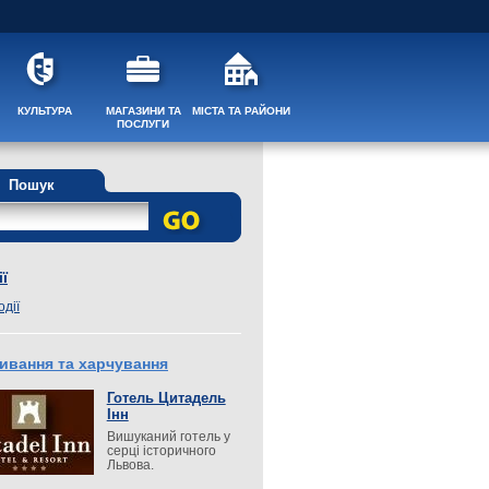
КУЛЬТУРА
МАГАЗИНИ ТА
МІСТА ТА РАЙОНИ
ПОСЛУГИ
Пошук
ї
одії
ивання та харчування
Готель Цитадель
Інн
Вишуканий готель у
серці історичного
Львова.