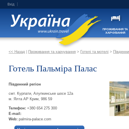
Вхід
ПРОЖИВАННЯ ТА
ХАРЧУВАННЯ
<< Назад
|
Проживання та харчування
>
Готелі та мотелі
>
Південни
Готель Пальміра Палас
Південний регіон
смт. Курпати, Алупкинське шосе 12а
м. Ялта АР Крим, 986 59
Телефон:
+380 654 275 300
E-mail:
Web:
palmira-palace.com