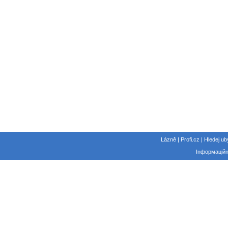
Lázně | Profi.cz | Hledej ub
Інформаційн