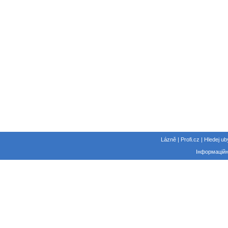
Lázně | Profi.cz | Hledej ub
Інформаційн