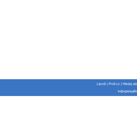
Lázně | Profi.cz | Hledej ub
Інформаційн