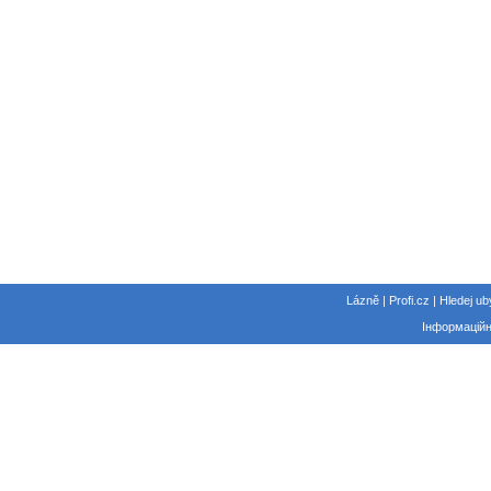
Lázně | Profi.cz | Hledej ub
Інформаційн