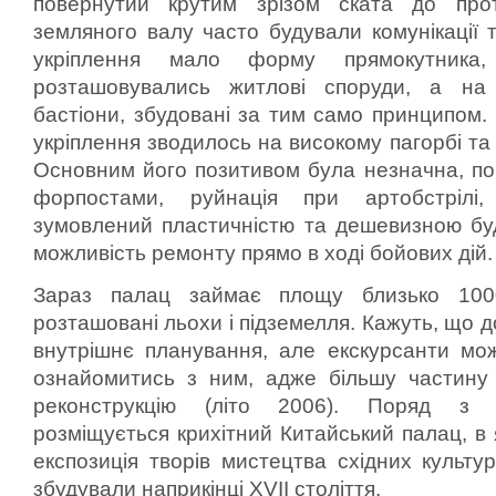
повернутий крутим зрізом ската до прот
земляного валу часто будували комунікації 
укріплення мало форму прямокутника
розташовувались житлові споруди, а на к
бастіони, збудовані за тим само принципом.
укріплення зводилось на високому пагорбі та
Основним його позитивом була незначна, по
форпостами, руйнація при артобстрілі
зумовлений пластичністю та дешевизною буд
можливість ремонту прямо в ході бойових дій.
Зараз палац займає площу близько 100
розташовані льохи і підземелля. Кажуть, що д
внутрішнє планування, але екскурсанти мо
ознайомитись з ним, адже більшу частину
реконструкцію (літо 2006). Поряд з
розміщується крихітний Китайський палац, в
експозиція творів мистецтва східних культу
збудували наприкінці ХVII століття.