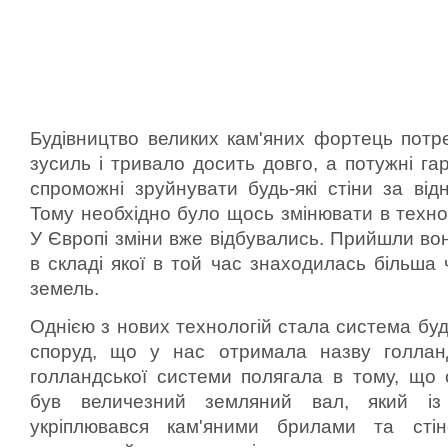
Будівництво великих кам'яних фортець потр
зусиль і тривало досить довго, а потужні га
спроможні зруйнувати будь-які стіни за від
Тому необхідно було щось змінювати в технол
У Європі зміни вже відбувались. Прийшли вон
в складі якої в той час знаходилась більша 
земель.
Однією з нових технологій стала система бу
споруд, що у нас отримала назву голланд
голландської системи полягала в тому, що 
був величезний земляний вал, який із
укріплювався кам'яними брилами та ст