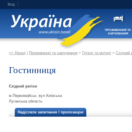
Вхід
ПРОЖИВАННЯ ТА
ХАРЧУВАННЯ
<< Назад
|
Проживання та харчування
>
Готелі та мотелі
>
Східний 
Гостинниця
Східний регіон
м.Первомайськ, вул.Київська
Луганська область
Надіслати запитання / пропозицію