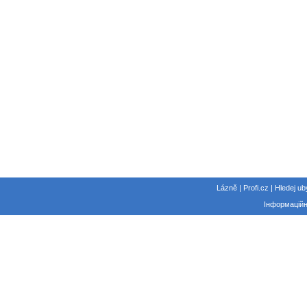
Lázně | Profi.cz | Hledej ub
Інформаційн