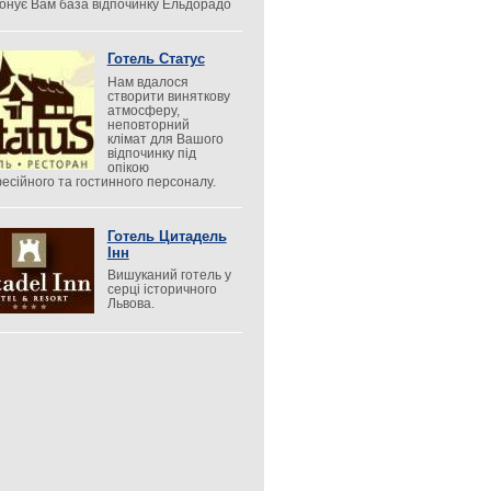
онує Вам база відпочинку Ельдорадо
Готель Статус
Нам вдалося
створити виняткову
атмосферу,
неповторний
клімат для Вашого
відпочинку під
опікою
есійного та гостинного персоналу.
Готель Цитадель
Інн
Вишуканий готель у
серці історичного
Львова.