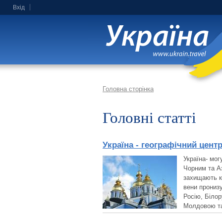
Вхід
Головна сторінка
Головні статті
Україна - географічний цент
Україна- мог
Чорним та Аз
захищають кр
вени пронизу
Росію, Біло
Молдовою та