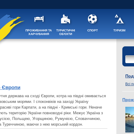
ПРОЖИВАННЯ ТА
ТУРИСТИЧНІ
СПОРТ
ТУРИЗМ
ХАРЧУВАННЯ
ОБ'ЄКТИ
Поді
Всі п
р Європи
утня держава на сході Європи, котра на півдні омивається
Прож
овським морями. І споконвіків на заході Україну
асиві гори Карпати, а на півдні - Кримські гори. Неначе
ють територію України повноводні ріки. Межує Україна з
русією, Польщею, Угорщиною, Румунією, Словаччиною,
 Туреччиною, маючи з нею морський кордон.