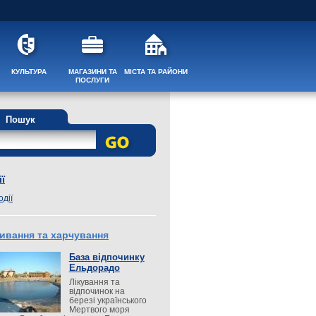
КУЛЬТУРА
МАГАЗИНИ ТА
МІСТА ТА РАЙОНИ
ПОСЛУГИ
Пошук
ї
одії
ивання та харчування
База відпочинку
Ельдорадо
Лікування та
відпочинок на
березі українського
Мертвого моря