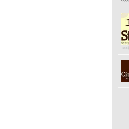
проп
проф