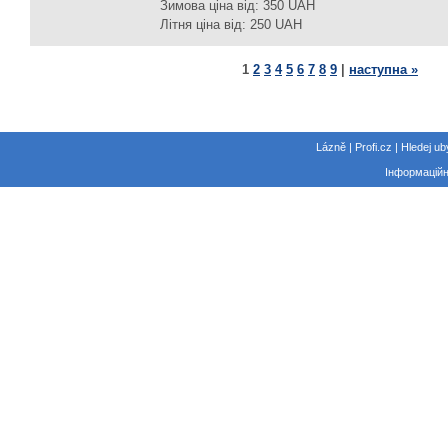
Зимова ціна від: 350 UAH
Літня ціна від: 250 UAH
1
2
3
4
5
6
7
8
9
|
наступна »
Lázně | Profi.cz | Hledej ub
Інформаційн