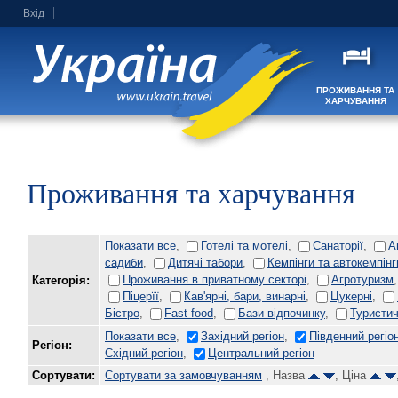
Вхід
ПРОЖИВАННЯ ТА
ХАРЧУВАННЯ
Проживання та харчування
Показати все
,
Готелі та мотелі
,
Санаторії
,
А
садиби
,
Дитячі табори
,
Кемпінги та автокемпінг
Проживання в приватному секторі
,
Агротуризм
Категорія:
Піцерїї
,
Кав'ярні, бари, винарні
,
Цукерні
,
Бістро
,
Fast food
,
Бази відпочинку
,
Туристич
Показати все
,
Західний регіон
,
Південний регіо
Регіон:
Східний регіон
,
Центральний регіон
Сортувати:
Сортувати за замовчуванням
, Назва
, Ціна